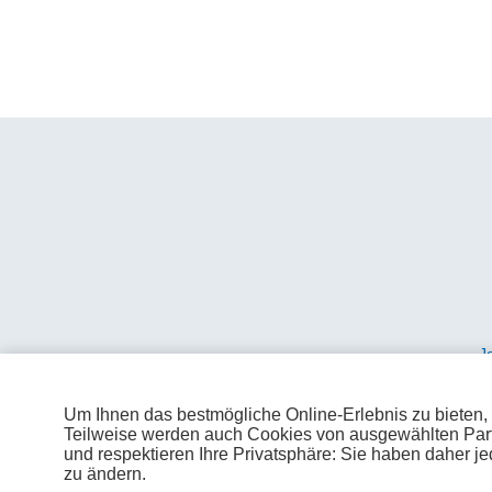
erhöhte Sicherhei
Analytik
Cookies des Analy
Besuchsstatistike
J
Kontakt
eurotelesites.at
Um Ihnen das bestmögliche Online-Erlebnis zu bieten,
Teilweise werden auch Cookies von ausgewählten Par
und respektieren Ihre Privatsphäre: Sie haben daher je
zu ändern.