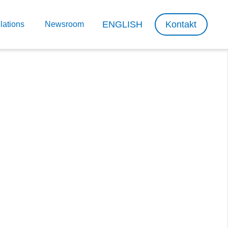
ENGLISH
Kontakt
lations
Newsroom
 wie unten in der
er die Cookie-
. Dadurch wird