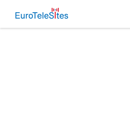
Bitte wählen Sie aus, ob di
Datenschutzerklärung
besch
Notwendi
Cookies für die g
der Website.
Funktional
Cookies für zusät