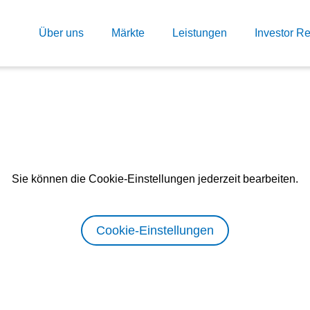
Über uns
Märkte
Leistungen
Investor Re
ese Website notwendige, funktionale und analytische Cookies verwenden darf,
rieben:
Sie können die Cookie-Einstellungen jederzeit bearbeiten.
g
Erforderliche Cookies:
rundlegende Funktionalität
Cookie-Einstellungen
Name: gdpr
Anbieter: INFINUM
Zweck: Ermittelt, ob der Besuch
Einwilligungsbox akzeptiert hat
zliche Funktionalität und