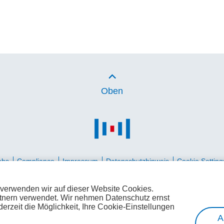
t der Website.
sichergestellt, dass die Cookie
beim erneuten Betreten der Web
angezeigt wird.
sedienstes, die tägliche
Ablaufdatum: 1 Jahr 1 Monat 4
n und Berichte erstellen.
Name: __cf_bm
Anbieter: vimeo
Oben
Zweck: Dieses von Cloudflare 
wird zur Unterstützung von Clou
Management verwendet.
Ablaufdatum: 30 Minuten
obs
Compliance
Impressum
Datenschutzhinweis
Cookie Setting
eurotelesites.bg
eurotelesites.hr
eurotelesites.mk
eurotelesites.rs
 verwenden wir auf dieser Website Cookies.
Alle ablehnen
Auswahl bestätigen
tnern verwendet. Wir nehmen Datenschutz ernst
derzeit die Möglichkeit, Ihre Cookie-Einstellungen
A