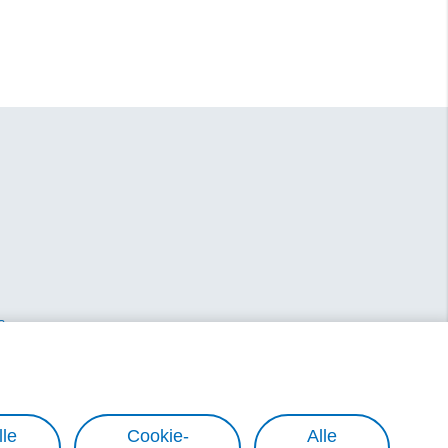
-Einwilligungsbox
site nicht erneut
 Tage
gesetzte Cookie
dflare Bot
s
ENGLISH
eurotelesites.si
Alle akzeptieren
lle
Cookie-
Alle